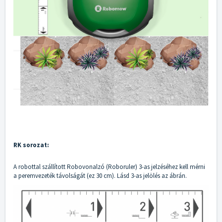
RK sorozat:
A robottal szállított Robovonalzó (Roboruler) 3-as jelzéséhez kell mérni
a peremvezeték távolságát (ez 30 cm). Lásd 3-as jelölés az ábrán.