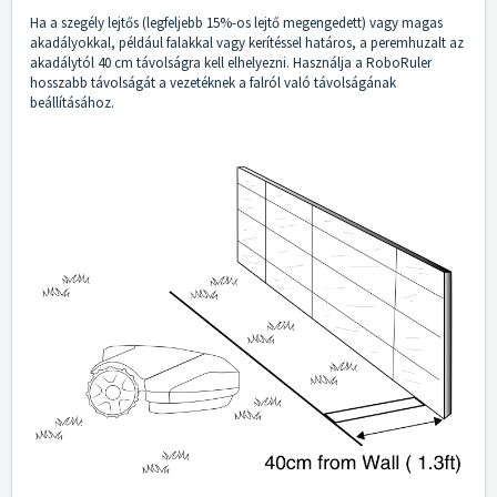
Ha a szegély lejtős (legfeljebb 15%-os lejtő megengedett) vagy magas
akadályokkal, például falakkal vagy kerítéssel határos, a peremhuzalt az
akadálytól 40 cm távolságra kell elhelyezni. Használja a RoboRuler
hosszabb távolságát a vezetéknek a falról való távolságának
beállításához.