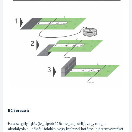
RC sorozat:
Ha a szegély lejtős (legfeljebb 10% megengedett), vagy magas
akadályokkal, például falakkal vagy kerítéssel határos, a peremvezetéket