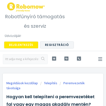
Robotfűnyíró támogatás
és szerviz
Üdvözöljük!
BEJELENTKEZÉS
REGISZTRÁCIÓ
Megoldások kezdőlap
Telepítés
Peremvezeték
távolsága
Hogyan kell telepíteni a peremvezetéket
fal vagy egy magas akadály mentén?