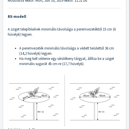
Módosítva ekkor: Mon, Jún 10, 2019 ekkor: 11:21 DE
RX-modell
A sziget telepítésének minimális távolsága a peremvezetéktől 15 cm (6
hüvelyk) legyen.
A peremvezeték minimális távolsága a védett területtől 36 cm
(14,2 hüvelyk) legyen.
Ha meg kell védenie egy sérülékeny tárgyat, állítsa be a sziget
minimális sugarát 45 cm-re (17,7 hüvelyk).