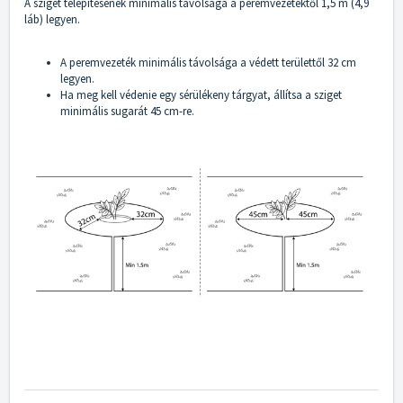
A sziget telepítésének minimális távolsága a peremvezetéktől 1,5 m (4,9
láb) legyen.
A peremvezeték minimális távolsága a védett területtől 32 cm
legyen.
Ha meg kell védenie egy sérülékeny tárgyat, állítsa a sziget
minimális sugarát 45 cm-re.