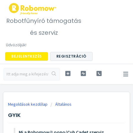
Robotfűnyíró támogatás
és szerviz
Üdvözöljük!
BEJELENTKEZÉS
REGISZTRÁCIÓ
Megoldások kezdőlap
Általános
GYIK
Mi a Robomow/Loopo/Cub Cadet szerviz