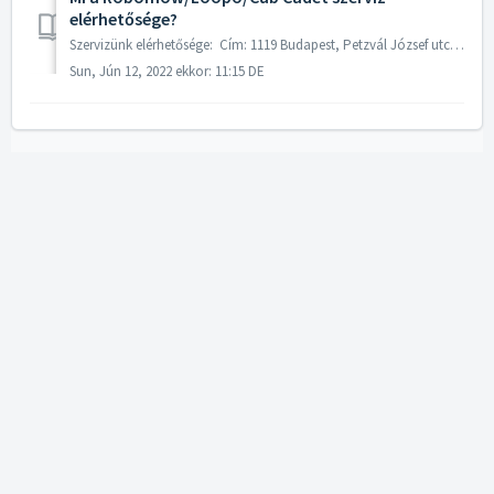
elérhetősége?
Szervizünk elérhetősége: Cím: 1119 Budapest, Petzvál József utca 52. Tel: +3614658045 web: www.robotfunyiro.hu (nyitvatartási idő információ is it...
Sun, Jún 12, 2022 ekkor: 11:15 DE